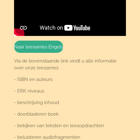
Naar leesseries Engels
Via de bovenstaande link vindt u alle informatie
over onze leesseries
- ISBN en auteurs
- ERK niveaus
- beschrijving inhoud
- doorbladeren boek
- bekijken van teksten en leesopdrachten
- beluisteren audiofragmenten