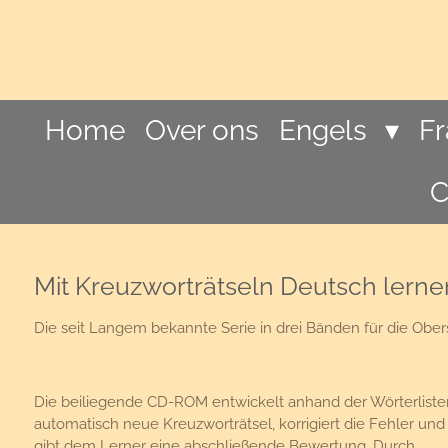
Ga
direct
naar
de
hoofdinhoud
Home
Over ons
Engels
F
C
Mit Kreuzworträtseln Deutsch lerne
Die seit Langem bekannte Serie in drei Bänden für die Obersc
Die beiliegende CD-ROM entwickelt anhand der Wörterliste
automatisch neue Kreuzworträtsel, korrigiert die Fehler und
gibt dem Lerner eine abschließende Bewertung. Durch