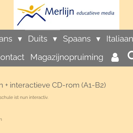
rans
Duits
Spaans
Italiaa
ontact
Magazijnopruiming
n + interactieve CD-rom (A1-B2)
hule ist nun interactiv.
n