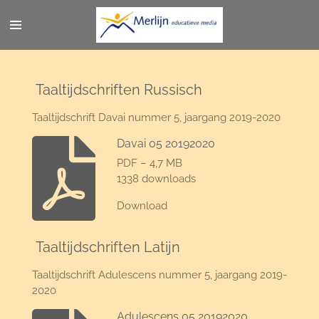
Ga
direct
naar
de
hoofdinhoud
Taaltijdschriften Russisch
Taaltijdschrift Davai nummer 5, jaargang 2019-2020
Davai 05 20192020
PDF – 4,7 MB
1338 downloads
Download
Taaltijdschriften Latijn
Taaltijdschrift Adulescens nummer 5, jaargang 2019-
2020
Adulescens 05 20192020