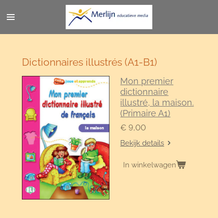
Ga
direct
naar
de
hoofdinhoud
Dictionnaires illustrés (A1-B1)
Mon premier
dictionnaire
illustré, la maison.
(Primaire A1)
€ 9,00
Bekijk details
In winkelwagen