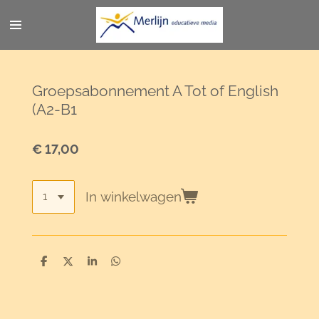
Ga
direct
naar
de
hoofdinhoud
Groepsabonnement A Tot of English
(A2-B1
€ 17,00
In winkelwagen
D
D
S
D
e
e
h
e
l
e
a
l
e
l
r
e
n
e
n