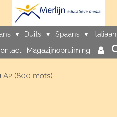
rans
Duits
Spaans
Italiaa
ontact
Magazijnopruiming
u A2 (800 mots)