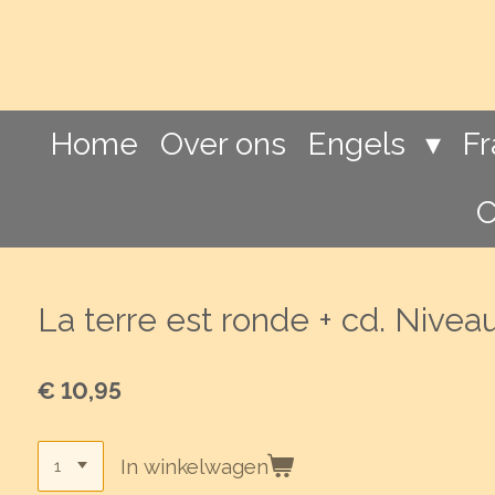
Ga
direct
naar
de
hoofdinhoud
Home
Over ons
Engels
F
C
La terre est ronde + cd. Nivea
€ 10,95
In winkelwagen