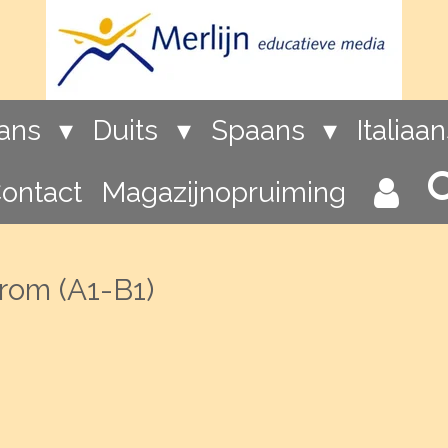
rans
Duits
Spaans
Italiaa
ontact
Magazijnopruiming
rom (A1-B1)