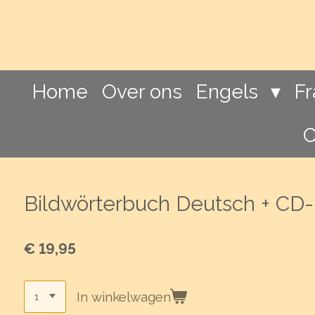
Ga
direct
naar
de
hoofdinhoud
Home
Over ons
Engels
F
C
Bildwörterbuch Deutsch + CD-
€ 19,95
In winkelwagen