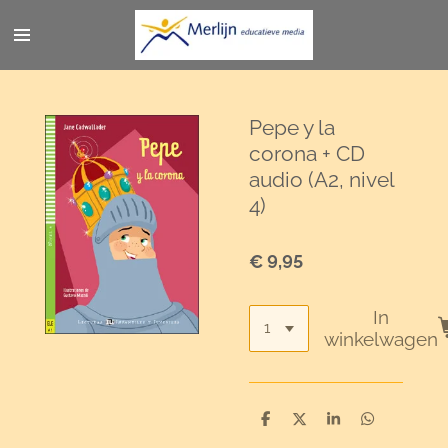
Ga
direct
naar
de
hoofdinhoud
Pepe y la
corona + CD
audio (A2, nivel
4)
€ 9,95
In
winkelwagen
D
D
S
D
e
e
h
e