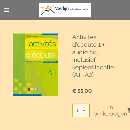
Ga
direct
naar
de
hoofdinhoud
Activités
d'écoute 1 +
audio cd,
inclusief
kopieerlicentie
(A1 -A2)
€ 55,00
In
winkelwagen