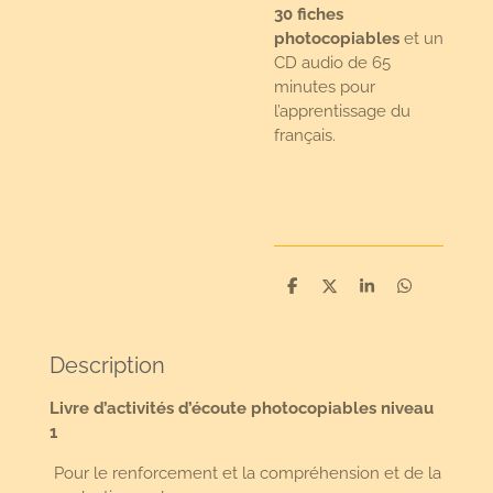
30 fiches
photocopiables
et un
CD audio de 65
minutes pour
l’apprentissage du
français.
D
D
S
D
e
e
h
e
l
e
a
l
e
l
r
e
n
e
n
Description
Livre d’activités d’écoute photocopiables niveau
1
Pour le renforcement et la compréhension et de la