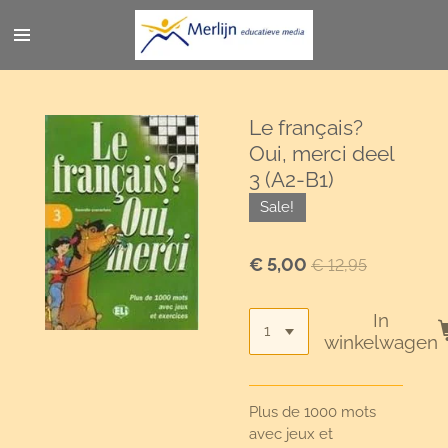
Ga
direct
naar
de
hoofdinhoud
Le français?
Oui, merci deel
3 (A2-B1)
Sale!
€ 5,00
€ 12,95
In
winkelwagen
Plus de 1000 mots
avec jeux et