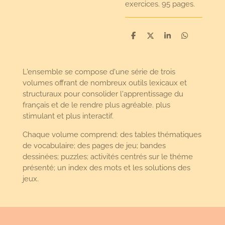
exercices. 95 pages.
D
D
S
D
e
e
h
e
l
e
a
l
e
l
r
e
n
e
n
L'ensemble se compose d'une série de trois
volumes offrant de nombreux outils lexicaux et
structuraux pour consolider l'apprentissage du
français et de le rendre plus agréable. plus
stimulant et plus interactif.
Chaque volume comprend: des tables thématiques
de vocabulaire; des pages de jeu; bandes
dessinées; puzzles; activités centrés sur le théme
présenté; un index des mots et les solutions des
jeux.