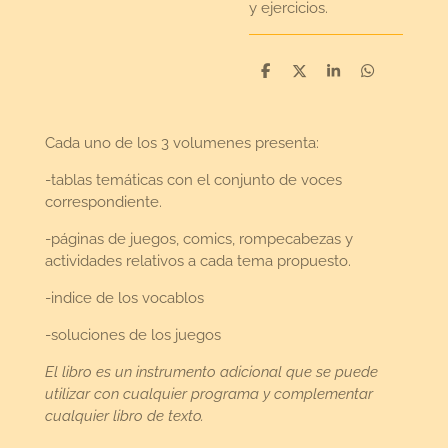
y ejercicios.
D
D
S
D
e
e
h
e
l
e
a
l
e
l
r
e
n
e
n
Cada uno de los 3 volumenes presenta:
-tablas temáticas con el conjunto de voces
correspondiente.
-páginas de juegos, comics, rompecabezas y
actividades relativos a cada tema propuesto.
-indice de los vocablos
-soluciones de los juegos
El libro es un instrumento adicional que se puede
utilizar con cualquier programa y complementar
cualquier libro de texto.