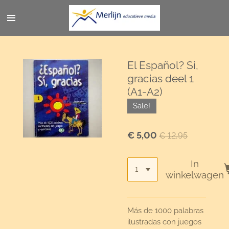
Ga
direct
naar
de
hoofdinhoud
El Español? Si,
gracias deel 1
(A1-A2)
Sale!
€ 5,00
€ 12,95
In
winkelwagen
Más de 1000 palabras
ilustradas con juegos