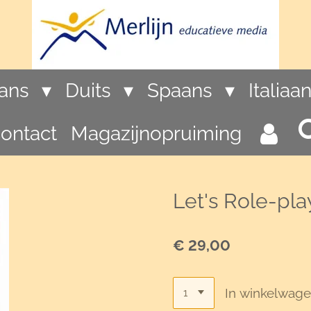
rans
Duits
Spaans
Italiaa
ontact
Magazijnopruiming
Let's Role-play
€ 29,00
In winkelwag