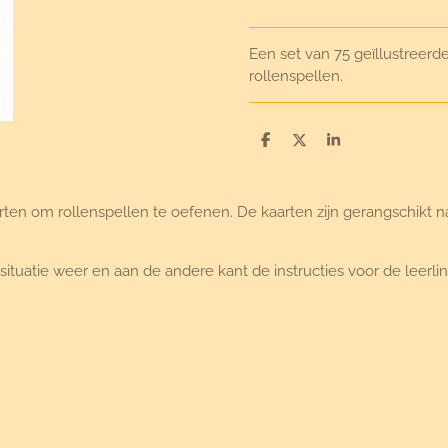
Een set van 75 geïllustreerd
rollenspellen.
D
D
S
e
e
h
l
e
a
e
l
r
n
e
rten om rollenspellen te oefenen. De kaarten zijn gerangschikt n
situatie weer en aan de andere kant de instructies voor de leerli