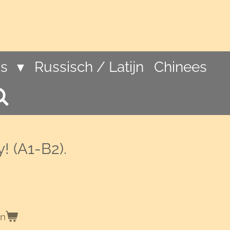
ns
Russisch / Latijn
Chinees
! (A1-B2).
en