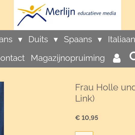
rans
Duits
Spaans
Italiaa
ontact
Magazijnopruiming
Frau Holle und
Link)
€ 10,95