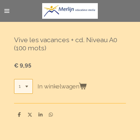
Ga
direct
naar
de
hoofdinhoud
Vive les vacances + cd. Niveau A0
(100 mots)
€ 9,95
In winkelwagen
D
D
S
D
e
e
h
e
l
e
a
l
e
l
r
e
n
e
n