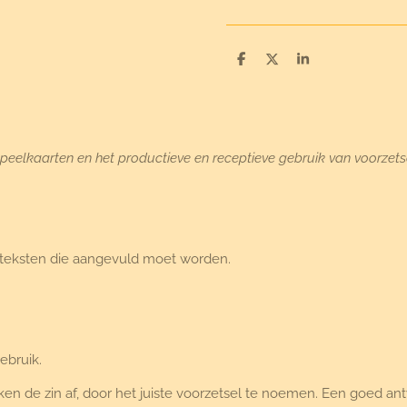
D
D
S
e
e
h
l
e
a
e
l
r
n
e
speelkaarten en het productieve en receptieve gebruik van voorzets
n teksten die aangevuld moet worden.
ebruik.
en de zin af, door het juiste voorzetsel te noemen. Een goed a