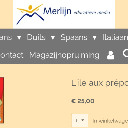
rans
Duits
Spaans
Italiaa
ontact
Magazijnopruiming
L'île aux prépo
€ 25,00
In winkelwag