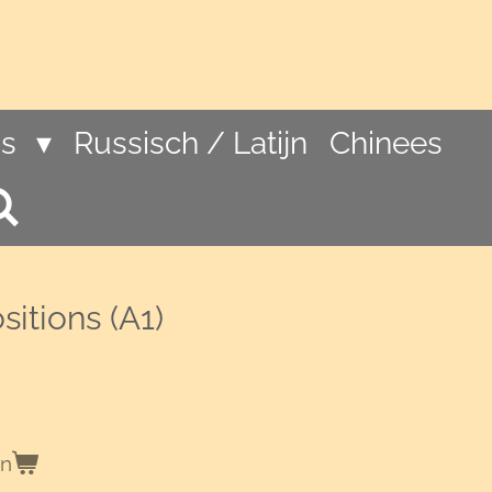
ns
Russisch / Latijn
Chinees
sitions (A1)
en