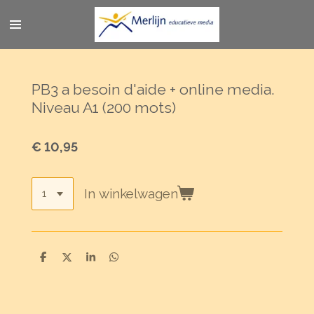
Ga
direct
naar
de
hoofdinhoud
PB3 a besoin d'aide + online media.
Niveau A1 (200 mots)
€ 10,95
In winkelwagen
D
D
S
D
e
e
h
e
l
e
a
l
e
l
r
e
n
e
n