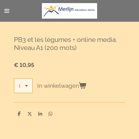
Ga
direct
naar
de
hoofdinhoud
PB3 et les légumes + online media.
Niveau A1 (200 mots)
€ 10,95
In winkelwagen
D
D
S
D
e
e
h
e
l
e
a
l
e
l
r
e
n
e
n