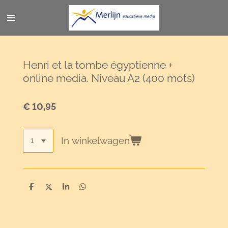
Ga
direct
naar
de
hoofdinhoud
Henri et la tombe égyptienne +
online media. Niveau A2 (400 mots)
€ 10,95
In winkelwagen
D
D
S
D
e
e
h
e
l
e
a
l
e
l
r
e
n
e
n