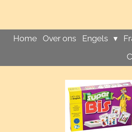
Ga
direct
naar
de
hoofdinhoud
Home
Over ons
Engels
F
C