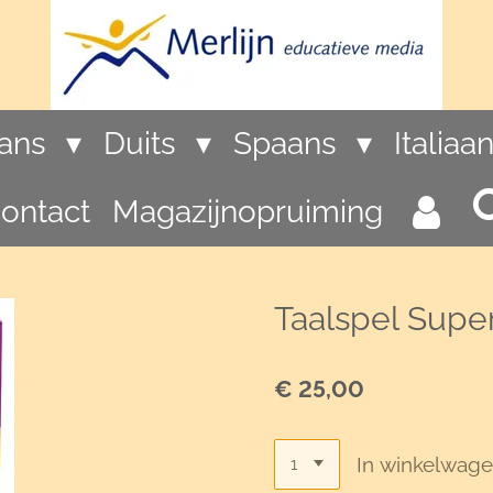
rans
Duits
Spaans
Italiaa
ontact
Magazijnopruiming
Taalspel Super
€ 25,00
In winkelwag