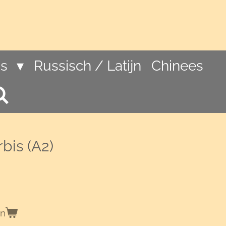
ns
Russisch / Latijn
Chinees
bis (A2)
en