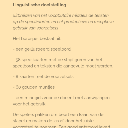
n
e
n
Linguistische doelstelling
uitbreiden van het vocabulaire middels de teksten
op de speelkaarten en het productieve en receptieve
gebruik van voorzetsels
Het bordspel bestaat uit:
- een geïllustreerd speelbord
- 58 speelkaarten met de stripfiguren van het
speelbord en teksten die aangevuld moet worden.
- 8 kaarten met de voorzetsels
- 60 gouden muntjes
- een mini-gids voor de docent met aanwijzingen
voor het gebruik.
De spelers pakken om beurt een kaart van de
stapel en maken de zin af, door het juiste
voorzetsel te noemen. Een goed antwoord levert