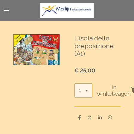
Ga
direct
naar
de
hoofdinhoud
L'isola delle
preposizione
(A1)
€ 25,00
In
winkelwagen
D
D
S
D
e
e
h
e
l
e
a
l
e
l
r
e