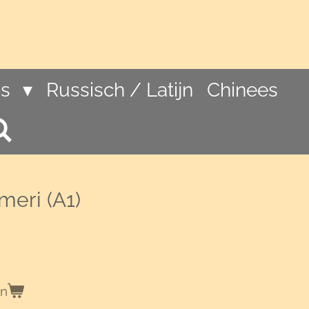
ns
Russisch / Latijn
Chinees
meri (A1)
en