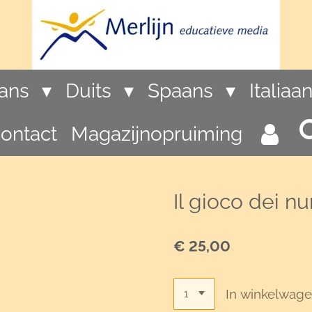
rans
Duits
Spaans
Italiaa
ontact
Magazijnopruiming
Il gioco dei nu
€ 25,00
In winkelwag