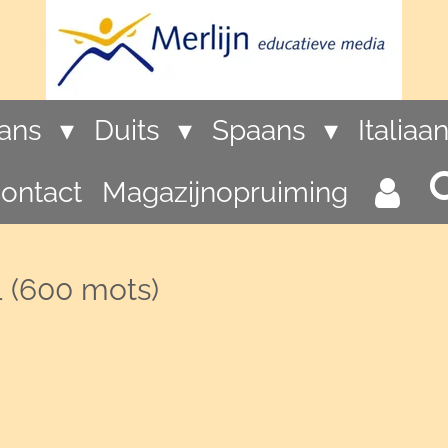
rans
Duits
Spaans
Italiaa
ontact
Magazijnopruiming
1 (600 mots)