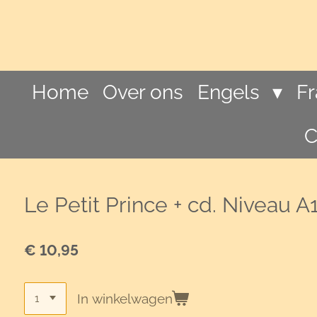
Ga
direct
naar
de
hoofdinhoud
Home
Over ons
Engels
F
C
Le Petit Prince + cd. Niveau A
€ 10,95
In winkelwagen