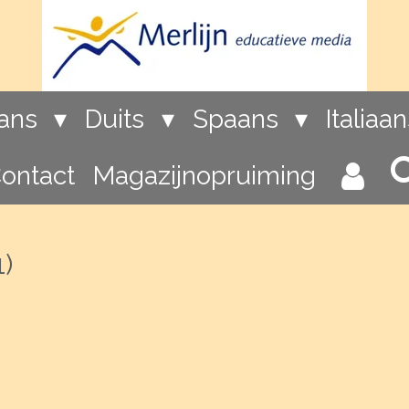
rans
Duits
Spaans
Italiaa
ontact
Magazijnopruiming
)