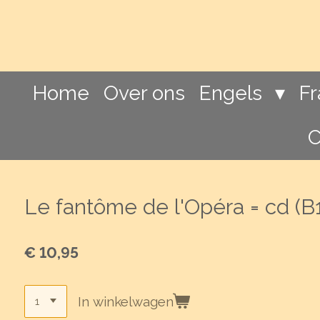
Ga
direct
naar
de
hoofdinhoud
Home
Over ons
Engels
F
C
Le fantôme de l'Opéra = cd (B1
€ 10,95
In winkelwagen