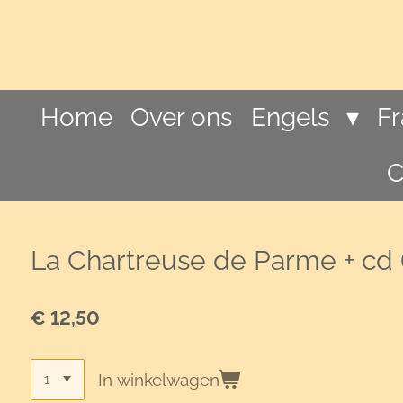
Ga
direct
naar
de
hoofdinhoud
Home
Over ons
Engels
F
C
La Chartreuse de Parme + cd 
€ 12,50
In winkelwagen