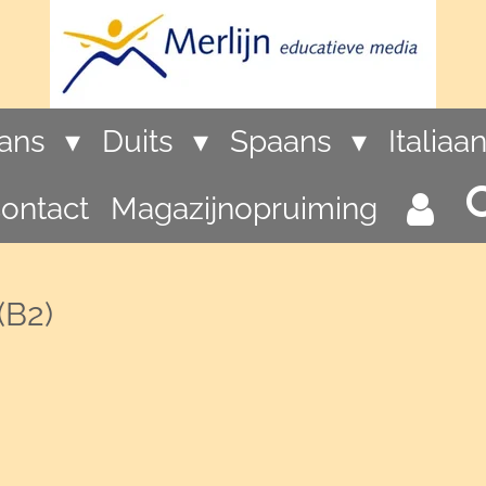
rans
Duits
Spaans
Italiaa
ontact
Magazijnopruiming
(B2)