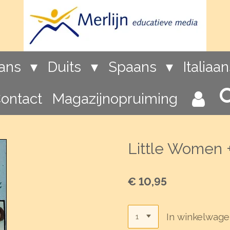
rans
Duits
Spaans
Italiaa
ontact
Magazijnopruiming
Little Women +
€ 10,95
In winkelwag