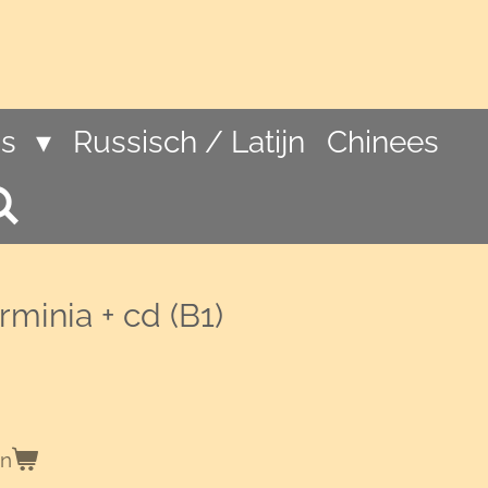
ns
Russisch / Latijn
Chinees
rminia + cd (B1)
en