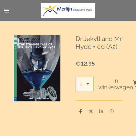
Ga
direct
naar
de
hoofdinhoud
Dr Jekyll and Mr
Hyde + cd (A2)
€ 12,95
In
winkelwagen
D
D
S
D
e
e
h
e
l
e
a
l
e
l
r
e
n
e
n