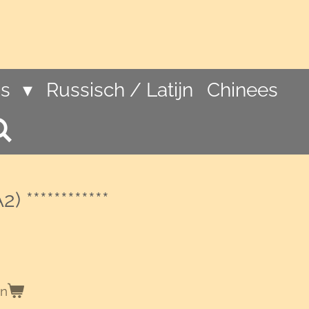
ns
Russisch / Latijn
Chinees
) ************
en