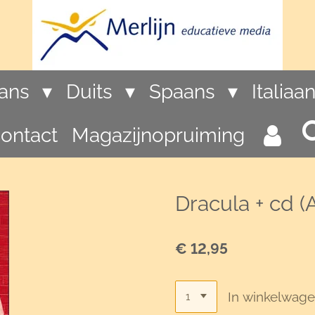
rans
Duits
Spaans
Italiaa
ontact
Magazijnopruiming
Dracula + cd (A2
€ 12,95
In winkelwag