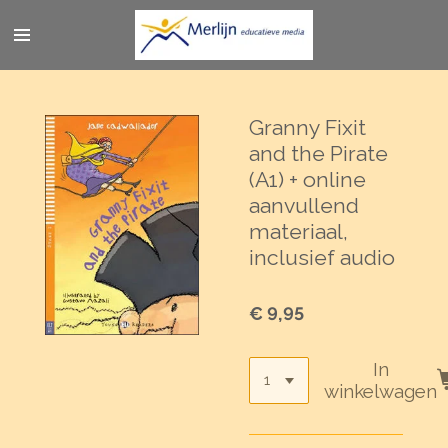
Ga
direct
naar
de
hoofdinhoud
Granny Fixit
and the Pirate
(A1) + online
aanvullend
materiaal,
inclusief audio
€ 9,95
In
winkelwagen