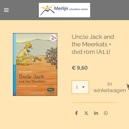
Ga
direct
naar
de
hoofdinhoud
Uncle Jack and
the Meerkats +
dvd rom (A1.1)
€ 9,50
In
winkelwagen
D
D
S
D
e
e
h
e
l
e
a
l
e
l
r
e