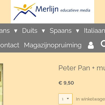
rans
Duits
Spaans
Italiaa
ontact
Magazijnopruiming
Peter Pan + mu
€ 9,50
In winkelwag