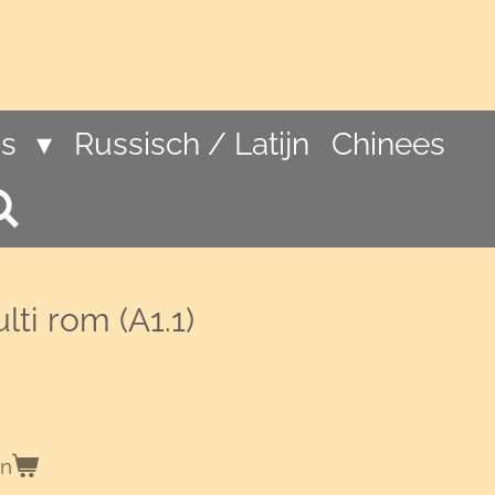
ns
Russisch / Latijn
Chinees
lti rom (A1.1)
en