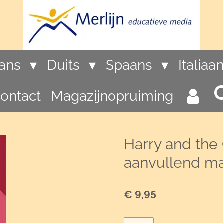
rans
Duits
Spaans
Italiaa
ontact
Magazijnopruiming
Harry and the 
aanvullend mat
€ 9,95