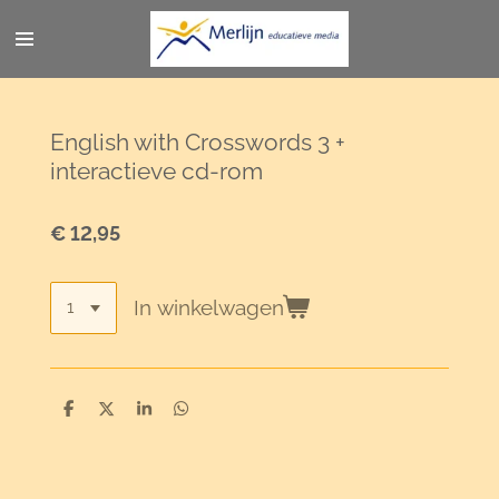
Ga
direct
naar
de
hoofdinhoud
English with Crosswords 3 +
interactieve cd-rom
€ 12,95
In winkelwagen
D
D
S
D
e
e
h
e
l
e
a
l
e
l
r
e
n
e
n