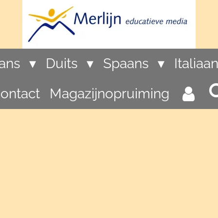
rans
Duits
Spaans
Italiaa
ontact
Magazijnopruiming