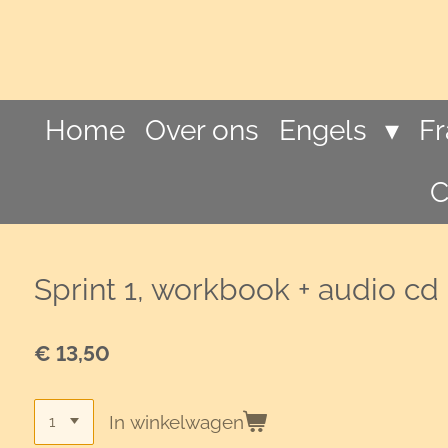
Ga
direct
naar
de
hoofdinhoud
Home
Over ons
Engels
F
C
Sprint 1, workbook + audio cd
€ 13,50
In winkelwagen