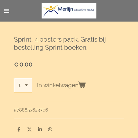
Ga
direct
naar
de
hoofdinhoud
Sprint, 4 posters pack. Gratis bij
bestelling Sprint boeken.
€ 0,00
In winkelwagen
9788853623706
D
D
S
D
e
e
h
e