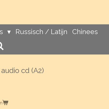
ns
Russisch / Latijn
Chinees
 audio cd (A2)
en