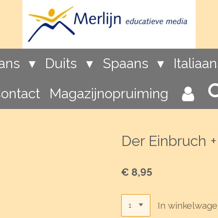
rans
Duits
Spaans
Italiaa
ontact
Magazijnopruiming
Der Einbruch +
€ 8,95
In winkelwag