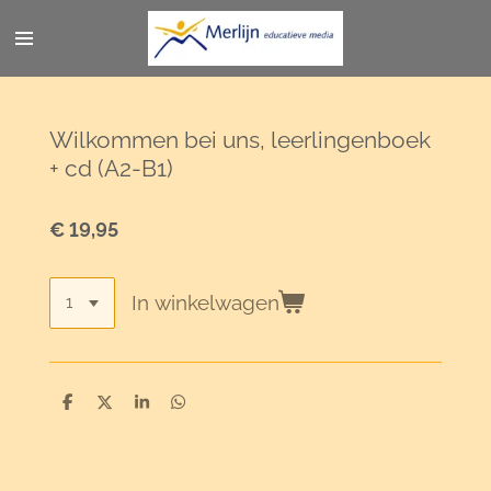
Ga
direct
naar
de
hoofdinhoud
Wilkommen bei uns, leerlingenboek
+ cd (A2-B1)
€ 19,95
In winkelwagen
D
D
S
D
e
e
h
e
l
e
a
l
e
l
r
e
n
e
n