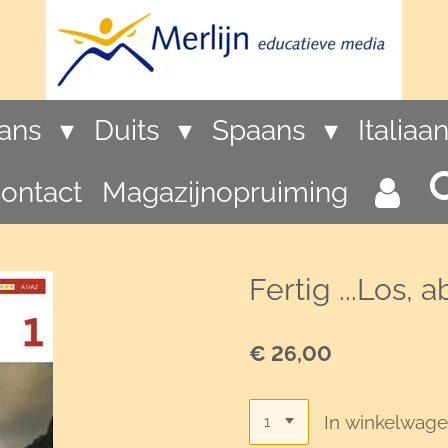
rans
Duits
Spaans
Italiaa
ontact
Magazijnopruiming
Fertig ...Los,
€ 26,00
In winkelwag