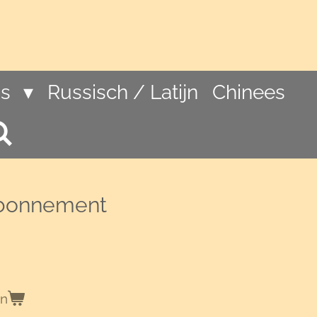
ns
Russisch / Latijn
Chinees
 abonnement
en