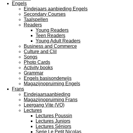
Engels
Eindejaars aanbieding Engels
Secondary Courses
Taalspellen
Readers
Young Readers
Teen Readers
Young Adult Readers
Business and Commerce
Culture and Clil
Songs
Photo Cards
Activity books
Grammar
Engels basisonderwijs
Magazijnopruiming Engels
Frans
Eindejaarsaanbieding
Magazijnopruiming Frans
Leergang Vite (VO)
Lectures
Lectures Poussin
Lectures Juniors
Lectures Séniors
Serie Le Petit Nicolas