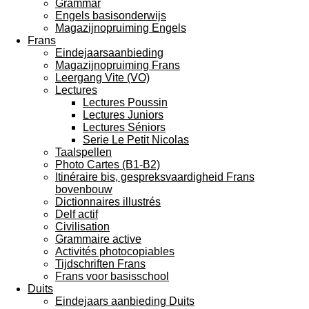
Grammar
Engels basisonderwijs
Magazijnopruiming Engels
Frans
Eindejaarsaanbieding
Magazijnopruiming Frans
Leergang Vite (VO)
Lectures
Lectures Poussin
Lectures Juniors
Lectures Séniors
Serie Le Petit Nicolas
Taalspellen
Photo Cartes (B1-B2)
Itinéraire bis, gespreksvaardigheid Frans
bovenbouw
Dictionnaires illustrés
Delf actif
Civilisation
Grammaire active
Activités photocopiables
Tijdschriften Frans
Frans voor basisschool
Duits
Eindejaars aanbieding Duits