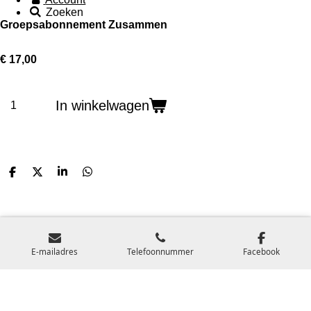
Zoeken
Groepsabonnement Zusammen
€ 17,00
In winkelwagen
D
D
S
D
e
e
h
e
l
e
a
l
e
l
r
e
n
e
n
E-mailadres
Telefoonnummer
Facebook