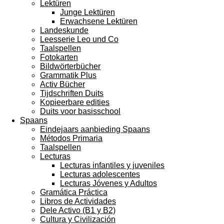
Lektüren
Junge Lektüren
Erwachsene Lektüren
Landeskunde
Leesserie Leo und Co
Taalspellen
Fotokarten
Bildwörterbücher
Grammatik Plus
Activ Bücher
Tijdschriften Duits
Kopieerbare edities
Duits voor basisschool
Spaans
Eindejaars aanbieding Spaans
Métodos Primaria
Taalspellen
Lecturas
Lecturas infantiles y juveniles
Lecturas adolescentes
Lecturas Jóvenes y Adultos
Gramática Práctica
Libros de Actividades
Dele Activo (B1 y B2)
Cultura y Civilización