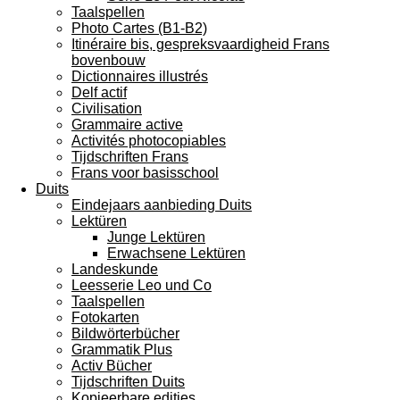
Taalspellen
Photo Cartes (B1-B2)
Itinéraire bis, gespreksvaardigheid Frans
bovenbouw
Dictionnaires illustrés
Delf actif
Civilisation
Grammaire active
Activités photocopiables
Tijdschriften Frans
Frans voor basisschool
Duits
Eindejaars aanbieding Duits
Lektüren
Junge Lektüren
Erwachsene Lektüren
Landeskunde
Leesserie Leo und Co
Taalspellen
Fotokarten
Bildwörterbücher
Grammatik Plus
Activ Bücher
Tijdschriften Duits
Kopieerbare edities