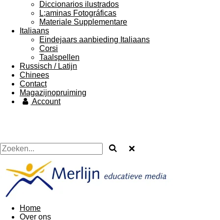
Diccionarios ilustrados
L;aminas Fotográficas
Materiale Supplementare
Italiaans
Eindejaars aanbieding Italiaans
Corsi
Taalspellen
Russisch / Latijn
Chinees
Contact
Magazijnopruiming
Account
Home
Over ons