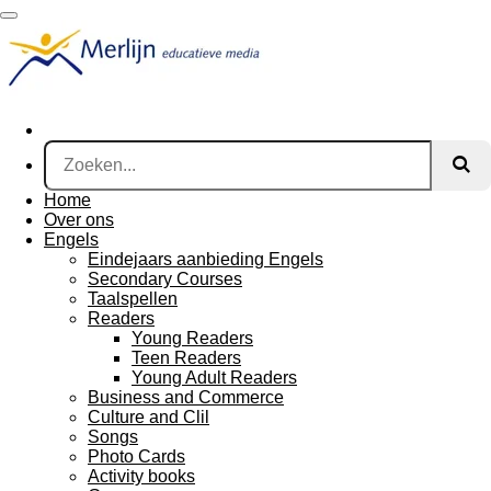
Ga
direct
naar
de
hoofdinhoud
Home
Over ons
Engels
Eindejaars aanbieding Engels
Secondary Courses
Taalspellen
Readers
Young Readers
Teen Readers
Young Adult Readers
Business and Commerce
Culture and Clil
Songs
Photo Cards
Activity books