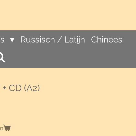
ns
Russisch / Latijn
Chinees
 + CD (A2)
en