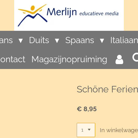
rans
Duits
Spaans
Italiaa
ontact
Magazijnopruiming
Schöne Ferien
€ 8,95
In winkelwag