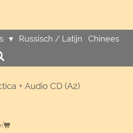
ns
Russisch / Latijn
Chinees
tica + Audio CD (A2)
en