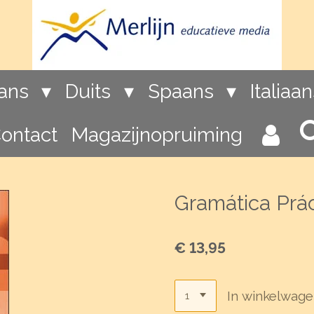
rans
Duits
Spaans
Italiaa
ontact
Magazijnopruiming
Gramática Prác
€ 13,95
In winkelwag