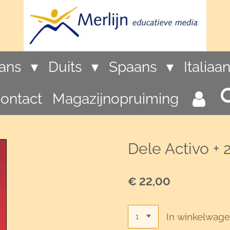
rans
Duits
Spaans
Italiaa
ontact
Magazijnopruiming
Dele Activo + 
€ 22,00
In winkelwag