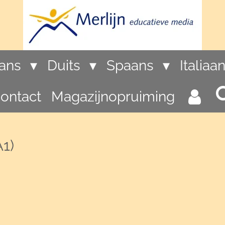
rans
Duits
Spaans
Italiaa
ontact
Magazijnopruiming
1)