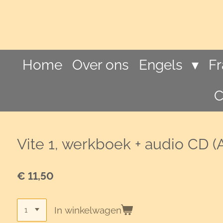
Ga
direct
naar
de
hoofdinhoud
Home
Over ons
Engels
F
C
Vite 1, werkboek + audio CD (A
€ 11,50
In winkelwagen