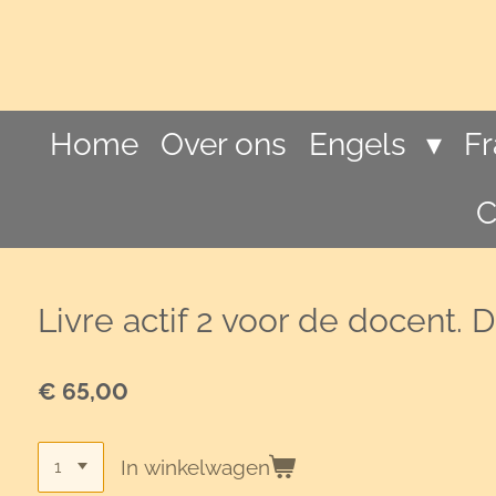
Ga
direct
naar
de
hoofdinhoud
Home
Over ons
Engels
F
C
Livre actif 2 voor de docent. 
€ 65,00
In winkelwagen