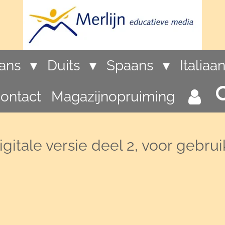
rans
Duits
Spaans
Italiaa
ontact
Magazijnopruiming
Digitale versie deel 2, voor gebr