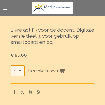
Ga
direct
naar
de
hoofdinhoud
Livre actif 3 voor de docent. Digitale
versie deel 3, voor gebruik op
smartboard en pc.
€ 65,00
In winkelwagen
D
D
S
D
e
e
h
e
l
e
a
l
e
l
r
e