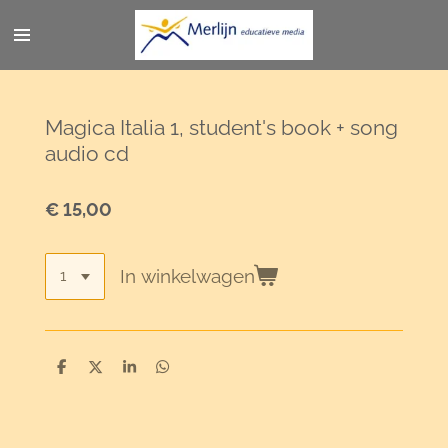
Ga
direct
naar
de
hoofdinhoud
Magica Italia 1, student's book + song
audio cd
€ 15,00
In winkelwagen
D
D
S
D
e
e
h
e
l
e
a
l
e
l
r
e
n
e
n