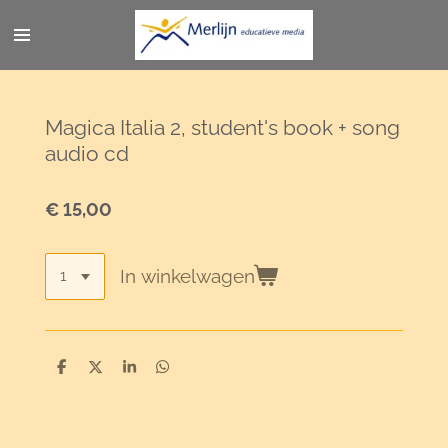
Ga
direct
naar
de
hoofdinhoud
Magica Italia 2, student's book + song
audio cd
€ 15,00
In winkelwagen
D
D
S
D
e
e
h
e
l
e
a
l
e
l
r
e
n
e
n