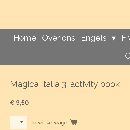
Ga
direct
naar
de
hoofdinhoud
Home
Over ons
Engels
F
C
Magica Italia 3, activity book
€ 9,50
In winkelwagen