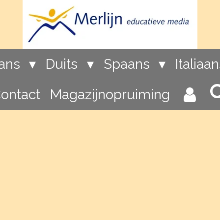
rans
Duits
Spaans
Italiaa
ontact
Magazijnopruiming