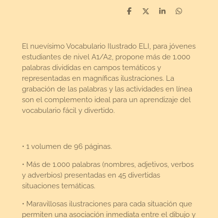
D
D
S
D
e
e
h
e
l
e
a
l
e
l
r
e
n
e
n
El nuevísimo Vocabulario Ilustrado ELI, para jóvenes
estudiantes de nivel A1/A2, propone más de 1.000
palabras divididas en campos temáticos y
representadas en magníficas ilustraciones. La
grabación de las palabras y las actividades en línea
son el complemento ideal para un aprendizaje del
vocabulario fácil y divertido.
• 1 volumen de 96 páginas.
• Más de 1.000 palabras (nombres, adjetivos, verbos
y adverbios) presentadas en 45 divertidas
situaciones temáticas.
• Maravillosas ilustraciones para cada situación que
permiten una asociación inmediata entre el dibujo y