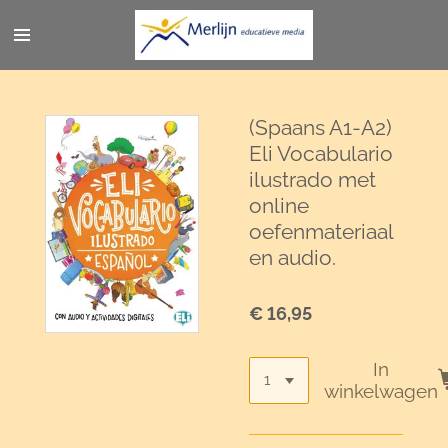
Ga
direct
naar
de
hoofdinhoud
(Spaans A1-A2)
Eli Vocabulario
ilustrado met
online
oefenmateriaal
en audio.
€ 16,95
In
winkelwagen